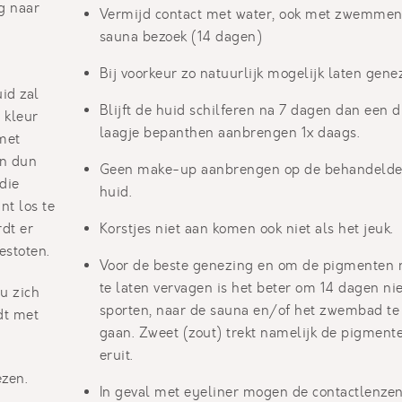
g naar
Vermijd contact met water, ook met zwemmen
sauna bezoek (14 dagen)
Bij voorkeur zo natuurlijk mogelijk laten gene
id zal
Blijft de huid schilferen na 7 dagen dan een 
 kleur
laagje bepanthen aanbrengen 1x daags.
met
en dun
Geen make-up aanbrengen op de behandeld
die
huid.
nt los te
rdt er
Korstjes niet aan komen ook niet als het jeuk.
estoten.
Voor de beste genezing en om de pigmenten 
te laten vervagen is het beter om 14 dagen nie
u zich
sporten, naar de sauna en/of het zwembad te
dt met
gaan. Zweet (zout) trekt namelijk de pigment
eruit.
ezen.
In geval met eyeliner mogen de contactlenze