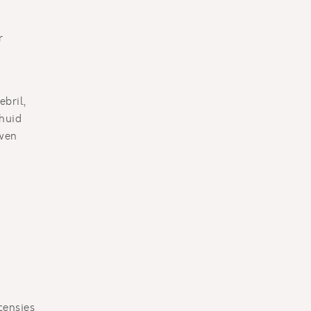
r
ebril,
 huid
uwen
censies