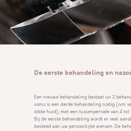
De eerste behandeling en nazo
Een nieuwe behandeling bestaat uit 2 behan
soms is een derde behandeling nodig (ivm ve
dikke huid), met een tussenperiode van 4 tot
Bij de eerste behandeling wordt er veel aand
besteed aan uw persoonlijke wensen. De beh