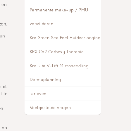
 en
Permanente make-up / PMU
zen.
verwijderen
dun
Krx Green Sea Peel Huidverjonging
KRX Co2 Carboxy Therapie
e
Krx Ulta V-Lift Microneedling
Dermaplanning
niet
t te
Tarieven
Veelgestelde vragen
en
n na